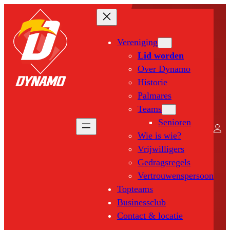
Ga
naar
de
Vereniging
inhoud
Lid worden
Over Dynamo
Historie
Palmares
Teams
Senioren
Wie is wie?
Vrijwilligers
Gedragsregels
Vertrouwenspersoon
Topteams
Businessclub
Contact & locatie