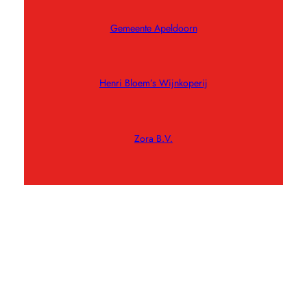
Gemeente Apeldoorn
Henri Bloem’s Wijnkoperij
Zora B.V.
Rouwcentrum Rouwenhorst
Bloemzaad Verkeersopleidingen
EnergieMarke Exploitatie