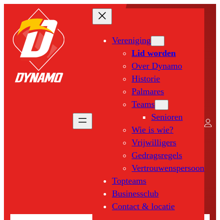
Ga
naar
de
Vereniging
inhoud
Lid worden
Over Dynamo
Historie
Palmares
Teams
Senioren
Wie is wie?
Vrijwilligers
Gedragsregels
Vertrouwenspersoon
Topteams
Businessclub
Contact & locatie