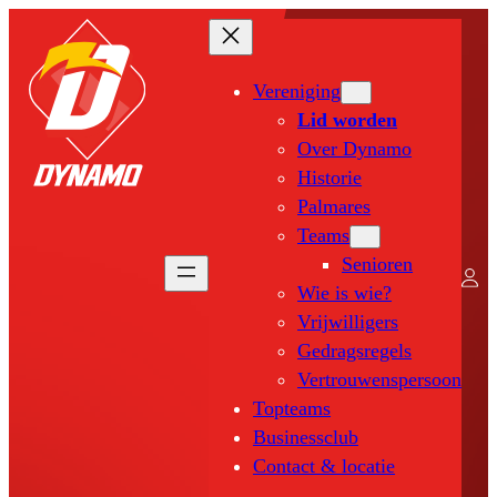
Vereniging
Lid worden
Over Dynamo
Historie
Palmares
Teams
Senioren
Wie is wie?
Vrijwilligers
Gedragsregels
Vertrouwenspersoon
Topteams
Businessclub
Contact & locatie