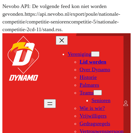
Nevobo API: De volgende feed kon niet worden
gevonden.https://api.nevobo.nl/export/poule/nationale-
competitie/competitie-seniorencompetitie-5/nationale-
competitie-2cd-11/stand.rss.
Ga
naar
de
Vereniging
inhoud
Lid worden
Over Dynamo
Historie
Palmares
Teams
Senioren
Wie is wie?
Vrijwilligers
Gedragsregels
Vertrouwenspersoon