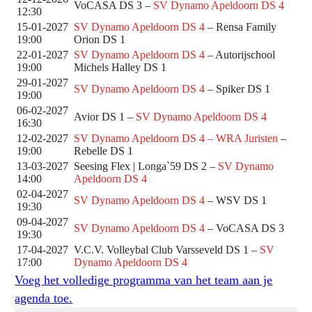
VoCASA DS 3 –
SV Dynamo Apeldoorn DS 4
12:30
15-01-2027
SV Dynamo Apeldoorn DS 4
– Rensa Family
19:00
Orion DS 1
22-01-2027
SV Dynamo Apeldoorn DS 4
– Autorijschool
19:00
Michels Halley DS 1
29-01-2027
SV Dynamo Apeldoorn DS 4
– Spiker DS 1
19:00
06-02-2027
Avior DS 1 –
SV Dynamo Apeldoorn DS 4
16:30
12-02-2027
SV Dynamo Apeldoorn DS 4 – WRA Juristen
–
19:00
Rebelle DS 1
13-03-2027
Seesing Flex | Longa`59 DS 2 –
SV Dynamo
14:00
Apeldoorn DS 4
02-04-2027
SV Dynamo Apeldoorn DS 4
– WSV DS 1
19:30
09-04-2027
SV Dynamo Apeldoorn DS 4
– VoCASA DS 3
19:30
17-04-2027
V.C.V. Volleybal Club Varsseveld DS 1 –
SV
17:00
Dynamo Apeldoorn DS 4
Voeg het volledige programma van het team aan je
agenda toe.