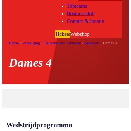
Topteams
Businessclub
Contact & locatie
Tickets
Webshop
Home
/
Vereniging
/
De teams van Dynamo
/
Senioren
/
Dames 4
Dames 4
Wedstrijdprogramma